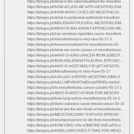
https://telegra.ph/what-is-the-latest-treatment-for-mesothelioma-05-16
https://telegra.ph/hOW-dO-yOU-dIE-wITH-mESOTHELIOMA-05-16-2
https://telegra.ph/HOW-MANY-CASES-OF-MESOTHELIOMA-ARE-DIAGNOSED-EACH-YEAR-05-15
https://telegra.ph/what-is-peritoneal-epithelioid-mesothelioma-05-16
https://telegra.ph/MALIGNANT-PLEURAL-MESOTHELIOMA-NCCN-GUIDELINES-05-16
https://telegra.ph/WHAT-IS-MALIGNANT-EPITHELIOID-MESOTHELIOMA-05-17-3
https://telegra.ph/can-smoking-cigarettes-cause-mesothelioma-05-16-2
https://telegra.ph/mesothelioma-is-very-rare-05-17-3
https://telegra.ph/newest-treatment-for-mesothelioma-05-16-3
https://telegra.ph/what-are-some-causes-of-mesothelioma-05-16-4
https://telegra.ph/wHAT-iS-lUNG-cANCER-fROM-aSBESTOS-05-16-2
https://telegra.ph/NON-MALIGNANT-PLEURAL-EFFUSION-TREATMENT-05-16-2
https://telegra.ph/wHO-iS-mOST-lIKELY-tO-gET-mESOTHELIOMA-05-16-3
https://telegra.ph/Mesothelioma-Is-Very-Rare-05-17
https://telegra.ph/cAN-yOU-sURVIVE-mESOTHELIOMA-05-17
https://telegra.ph/wELl-dIfFeReNTiatEd-paPIllARy-meSotheLIOmA-wiTH-InvasivE-FOCI-05-16-4
https://telegra.ph/is-mesothelioma-cancer-curable-05-17-2
https://telegra.ph/WHO-IS-MOST-AT-RISK-FOR-MESOTHELIOMA-05-16-2
https://telegra.ph/how-long-before-mesothelioma-05-16-2
https://telegra.ph/does-asbestos-cause-breast-cancer-05-16
https://telegra.ph/what-are-the-two-kinds-of-mesothelioma-05-16-2
https://telegra.ph/MESOTHELIOMA-THAT-HAS-SPREAD-TO-LUNGS-05-16
https://telegra.ph/youngest-person-to-die-from-mesothelioma-05-16
https://telegra.ph/hOW-lONG-cAN-sOMEONE-lIVE-wITH-aSBESTOSIS-05-16-2
https://telegra.ph/HOW-LONG-DOES-IT-TAKE-FOR-MESOTHELIOMA-TO-KILL-YOU-05-15