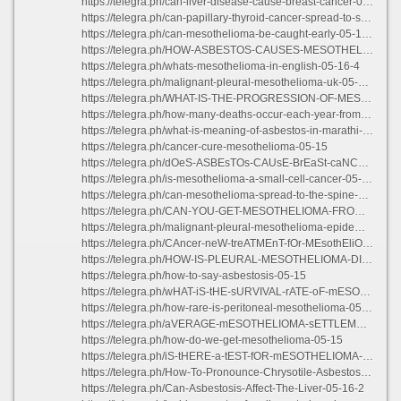
https://telegra.ph/can-liver-disease-cause-breast-cancer-05-15
https://telegra.ph/can-papillary-thyroid-cancer-spread-to-stomach-05-16-2
https://telegra.ph/can-mesothelioma-be-caught-early-05-16-3
https://telegra.ph/HOW-ASBESTOS-CAUSES-MESOTHELIOMA-05-16
https://telegra.ph/whats-mesothelioma-in-english-05-16-4
https://telegra.ph/malignant-pleural-mesothelioma-uk-05-16-3
https://telegra.ph/WHAT-IS-THE-PROGRESSION-OF-MESOTHELIOMA-05-16-2
https://telegra.ph/how-many-deaths-occur-each-year-from-mesothelioma-05-16
https://telegra.ph/what-is-meaning-of-asbestos-in-marathi-language-05-16-2
https://telegra.ph/cancer-cure-mesothelioma-05-15
https://telegra.ph/dOeS-ASBEsTOs-CAUsE-BrEaSt-caNCER-05-16-3
https://telegra.ph/is-mesothelioma-a-small-cell-cancer-05-15
https://telegra.ph/can-mesothelioma-spread-to-the-spine-05-17-3
https://telegra.ph/CAN-YOU-GET-MESOTHELIOMA-FROM-SMOKING-05-15
https://telegra.ph/malignant-pleural-mesothelioma-epidemiology-05-15
https://telegra.ph/CAncer-neW-treATMEnT-fOr-MEsothEliOMa-05-16-3
https://telegra.ph/HOW-IS-PLEURAL-MESOTHELIOMA-DIAGNOSED-05-16
https://telegra.ph/how-to-say-asbestosis-05-15
https://telegra.ph/wHAT-iS-tHE-sURVIVAL-rATE-oF-mESOTHELIOMA-sTAGE-3-05-16-3
https://telegra.ph/how-rare-is-peritoneal-mesothelioma-05-16-2
https://telegra.ph/aVERAGE-mESOTHELIOMA-sETTLEMENT-aMOUNTS-uK-05-16-3
https://telegra.ph/how-do-we-get-mesothelioma-05-15
https://telegra.ph/iS-tHERE-a-tEST-fOR-mESOTHELIOMA-05-16
https://telegra.ph/How-To-Pronounce-Chrysotile-Asbestos-05-16
https://telegra.ph/Can-Asbestosis-Affect-The-Liver-05-16-2