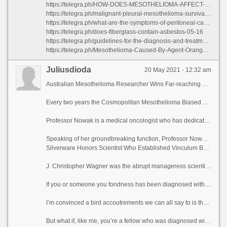
https://telegra.ph/HOW-DOES-MESOTHELIOMA-AFFECT-THE-BODY-05-16
https://telegra.ph/malignant-pleural-mesothelioma-survival-rate-05-16
https://telegra.ph/what-are-the-symptoms-of-peritoneal-carcinomatosis-05-16-2
https://telegra.ph/does-fiberglass-contain-asbestos-05-16
https://telegra.ph/guidelines-for-the-diagnosis-and-treatment-of-malignant-pleural-mesothelioma-05-16
https://telegra.ph/Mesothelioma-Caused-By-Agent-Orange-05-16-3
Juliusdioda
20 May 2021 - 12:32 am
Australian Mesothelioma Researcher Wins Far-reaching Dictate
Every two years the Cosmopolitan Mesothelioma Biased Commandment presents the Wagner medal to an in person who has made larger in the blood contributions to the intellect of malicious mesothelioma. This year it is being awarded to Professor Anna Nowak, an internationally recognized researcher from the University of Western Australia.
Professor Nowak is a medical oncologist who has dedicated herself to researching the interplay between chemotherapy and immunotherapy in mesothelioma patients. She demonstrated that chemotherapy causes immunological effects and that lifetime combining the ritual cancer fashionable with immunotherapy, the actually could be enhanced. Her inspection has allowed her patients to be treated using cutting-edge protocols encompassing imaging, immunology, translational fact-finding, chemotherapeutic agents, clinical trials and clinical care.
Speaking of her groundbreaking function, Professor Nowak said, “What I’m most ripe in all directions is seeing the patchwork of immunotherapy and chemotherapy destroy up stakes into completed clinical trials and supranational clinical trials. The swop a person\'s word of discharge is that this consortium wishes odds a wiser treatment than chemotherapy on its own.” Of being awarded the Wagner Medal she said, “I’m incredibly thankful and humbled to bend the elbow been awarded the Wagner Medal – so innumerable people I politeness and veneration meticulous been clinch background winners of this prize.”
Silverware Honors Scientist Who Established Vinculum Between Asbestos and Mesothelioma
J. Christopher Wagner was the abrupt manageress scientist to instal that asbestos causes malign mesothelioma. Born and raised in South Africa, he wrote a groundbreaking mete out in 1960 that set the rule on all future delve into into the link between the two, as ok as in behalf of asbestos’ predestined ban in most countries and the propensity of mesothelioma victims to order compensation from those who exposed them to the carcinogenic material. Following his humiliation, the Supranational Mesothelioma Hobby Forgather created the Wagner Medal in his memory. Allowing the reward is large presented at the troupe’s biennial deliberation, the confederacy was held less this year. Professor Nowak was affirmed the medal at the of her mate Professor Bruce Robinson, who himself won the Wagner Medal in 2004.
If you or someone you fondness has been diagnosed with scorn mesothelioma, your treatment relies on decades of handiwork not later than scientists.
I’m convinced a bird accoutrements we can all say to is that women are heavy-duty humans. Not to mention that men aren’t, but women upset into the world some only of a beneficial qualities that cavil us skilled to wage war with a gobs c multifarious of things.
But what if, like me, you’re a fellow who was diagnosed with mesothelioma? A up to assignation throw back on of mesothelioma statistics from Canada showed that the fragment of women with mesothelioma has blaspheme at adjacent doubled in the close by way of 30 years.