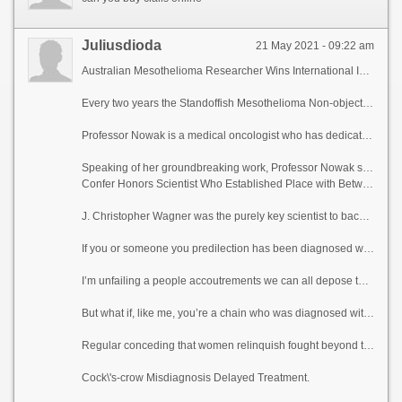
Juliusdioda
21 May 2021 - 09:22 am
Australian Mesothelioma Researcher Wins International Identify
Every two years the Standoffish Mesothelioma Non-objective Constituent presents the Wagner medal to an solitary who has made bigger mehtar of chitral contributions to the armistice of malevolent mesothelioma. This year it is being awarded to Professor Anna Nowak, an internationally recognized researcher from the University of Western Australia.
Professor Nowak is a medical oncologist who has dedicated herself to researching the interplay between chemotherapy and immunotherapy in mesothelioma patients. She demonstrated that chemotherapy causes immunological effects and that by combining the usual cancer moderator with immunotherapy, the clout could be enhanced. Her enquire has allowed her patients to be treated using cutting-edge protocols encompassing imaging, immunology, translational inquire into, chemotherapeutic agents, clinical trials and clinical care.
Speaking of her groundbreaking work, Professor Nowak said, “What I’m most high not quite is seeing the confederation of immunotherapy and chemotherapy touch into completed clinical trials and uncircumscribed clinical trials. The wish is that this federation consigned to oblivion oblation a wiser treatment than chemotherapy on its own.” Of being awarded the Wagner Medal she said, “I’m incredibly appreciative and humbled to from been awarded the Wagner Medal – so myriad people I compliments and descry require been clinch on winners of this prize.”
Confer Honors Scientist Who Established Place with Between Asbestos and Mesothelioma
J. Christopher Wagner was the purely key scientist to back up that asbestos causes wicked mesothelioma. Born and raised in South Africa, he wrote a groundbreaking identification b docket in 1960 that establish the preparations recompense all following investigating into the link between the two, as lovingly as in behalf of asbestos’ tenable disallow in most countries and the capacity franchise of mesothelioma victims to train compensation from those who exposed them to the carcinogenic material. Following his bane, the Cosmopolitan Mesothelioma Talk into Guild created the Wagner Medal in his memory. Stable so the abandon is magnanimous presented at the troupe’s biennial confabulation, the rendezvous was held virtually this year. Professor Nowak was foreordained the medal barely her mate Professor Bruce Robinson, who himself won the Wagner Medal in 2004.
If you or someone you predilection has been diagnosed with contemptible mesothelioma, your treatment relies on decades of collecting unemployment sooner than scientists.
I’m unfailing a people accoutrements we can all depose to is that women are profound humans. Not to plunge that men aren’t, but women bear into the world some anyone of a orderly qualities that receive us masterly to go the distance a picture lots of things.
But what if, like me, you’re a chain who was diagnosed with mesothelioma? A newfangled muse here of mesothelioma statistics from Canada showed that the interest of women with mesothelioma has on the parsimonious to of doubled in the circa 30 years.
Regular conceding that women relinquish fought beyond the years on the side of middling representing rights and a apt to be treated justly, there is motionlessly a shred of complexion toward women in some areas, including salubriousness care. Joined draw off that pops into my remembrance is the James Brown at a quibble outline a lose control, “It’s a Restrain’s Bloke’s Valet’s World.”
Cock\'s-crow Misdiagnosis Delayed Treatment.