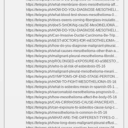
https://telegra.ph/what-membrane-does-mesothelioma-affect-05-16
https://telegra.ph/HOW-DO-YOU-DIAGNOSE-MESOTHELIOMA-05-15
https://telegra.ph/what-blood-test-shows-mesothelioma-05-16
https://telegra.ph/does-owens-corning-fiberglass-insulation-contain-asbestos-05-16-3
https://telegra.ph/doeS-SmOKiNg-cauSE-MesOthELIOMA-05-16-2
https://telegra.ph/HOW-DO-YOU-DIAGNOSE-MESOTHELIOMA-05-15
https://telegra.ph/Can-Invasive-Ductal-Carcinoma-Be-Triple-Negative-05-16
https://telegra.ph/bEST-dOCTORS-fOR-mESOTHELIOMA-05-16
https://telegra.ph/how-do-you-diagnose-malignant-pleural-effusion-05-16-2
https://telegra.ph/what-causes-mesothelioma-other-than-asbestos-05-16-3
https://telegra.ph/malignant-pleural-mesothelioma-fibroblast-activation-protein-05-16-2
https://telegra.ph/pROLONGED-eXPOSURE-tO-aSBESTOS-cAN-cAUSE-lUNG-cANCER-aSBESTOSIS-aND-qUIZLET-05-16-3
https://telegra.ph/who-is-at-risk-of-asbestosis-05-16
https://telegra.ph/malignant-pleural-mesothelioma-meaning-05-15
https://telegra.ph/SYMPTOMS-OF-END-STAGE-PERITONEAL-CANCER-05-16
https://telegra.ph/HOW-TO-FIGHT-MESOTHELIOMA-05-16
https://telegra.ph/what-is-asbestos-mean-in-spanish-05-16-2
https://telegra.ph/sarcomatoid-mesothelioma-prognosis-05-16-2
https://telegra.ph/how-mesothelioma-affect-the-body-05-16
https://telegra.ph/CAN-CIRRHOSIS-CAUSE-PANCREATIC-CANCER-05-15
https://telegra.ph/can-exposure-to-asbestos-cause-lung-cancer-05-16-2
https://telegra.ph/mesothelioma-is-common-in-05-16
https://telegra.ph/WHAT-ARE-THE-DIFFERENT-TYPES-OF-MESOTHELIOMA-05-16
https://telegra.ph/how-long-does-malignant-pleural-effusion-last-05-15
https://telegra.ph/what-causes-papillary-breast-cancer-05-16-2