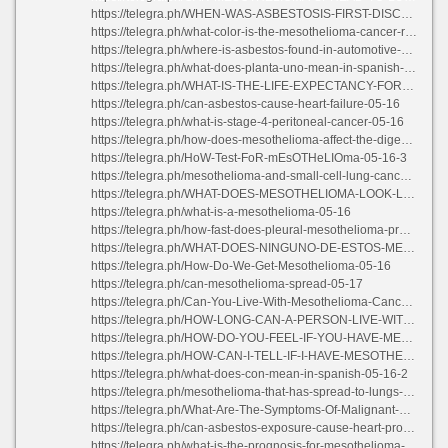
https://telegra.ph/WHEN-WAS-ASBESTOSIS-FIRST-DISCOVERED-05-16
https://telegra.ph/what-color-is-the-mesothelioma-cancer-ribbon-05-16-3
https://telegra.ph/where-is-asbestos-found-in-automotive-shop-05-16
https://telegra.ph/what-does-planta-uno-mean-in-spanish-05-16-2
https://telegra.ph/WHAT-IS-THE-LIFE-EXPECTANCY-FOR-MESOTHELIOMA-PATIENTS-05-17-3
https://telegra.ph/can-asbestos-cause-heart-failure-05-16
https://telegra.ph/what-is-stage-4-peritoneal-cancer-05-16
https://telegra.ph/how-does-mesothelioma-affect-the-digestive-system-05-16
https://telegra.ph/HoW-Test-FoR-mEsOTHeLIOma-05-16-3
https://telegra.ph/mesothelioma-and-small-cell-lung-cancer-05-17-4
https://telegra.ph/WHAT-DOES-MESOTHELIOMA-LOOK-LIKE-ON-CT-SCAN-05-16
https://telegra.ph/what-is-a-mesothelioma-05-16
https://telegra.ph/how-fast-does-pleural-mesothelioma-progress-05-16
https://telegra.ph/WHAT-DOES-NINGUNO-DE-ESTOS-MEAN-IN-SPANISH-05-16
https://telegra.ph/How-Do-We-Get-Mesothelioma-05-16
https://telegra.ph/can-mesothelioma-spread-05-17
https://telegra.ph/Can-You-Live-With-Mesothelioma-Cancer-05-16
https://telegra.ph/HOW-LONG-CAN-A-PERSON-LIVE-WITH-MESOTHELIOMA-05-16
https://telegra.ph/HOW-DO-YOU-FEEL-IF-YOU-HAVE-MESOTHELIOMA-05-15
https://telegra.ph/HOW-CAN-I-TELL-IF-I-HAVE-MESOTHELIOMA-05-16
https://telegra.ph/what-does-con-mean-in-spanish-05-16-2
https://telegra.ph/mesothelioma-that-has-spread-to-lungs-05-16
https://telegra.ph/What-Are-The-Symptoms-Of-Malignant-Mesothelioma-05-16
https://telegra.ph/can-asbestos-exposure-cause-heart-problems-05-16-3
https://telegra.ph/what-is-the-prognosis-for-mesothelioma-05-16