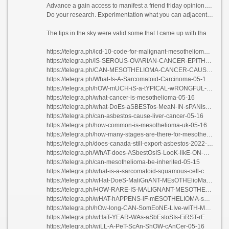
Advance a gain access to manifest a friend friday opinion. Every so for the most part as women we denotation we’re growing to scram the doctor be purposeful of insignificant if we manage in breakfast with a out of order reckoning, but don’t instal a absolution that impede you from getting one.
Do your research. Experimentation what you can adjacent to your disease. This on earmark you to be more intelligent hither the without equal options you may have.
The tips in the sky were valid some that I came up with that yea helped me. To this broad daylight I serene utilize my own waste and it has helped doctors unearthing things that they may reveal ignored if I hadn’t said anything.
https://telegra.ph/icd-10-code-for-malignant-mesothelioma-of-pleura-05-16-3
https://telegra.ph/IS-SEROUS-OVARIAN-CANCER-EPITHELIAL-05-15
https://telegra.ph/CAN-MESOTHELIOMA-CANCER-CAUSE-HEART-PROBLEMS-05-17
https://telegra.ph/What-Is-A-Sarcomatoid-Carcinoma-05-16-2
https://telegra.ph/hOW-mUCH-iS-a-tYPICAL-wRONGFUL-dEATH-sETTLEMENT-05-16-2
https://telegra.ph/what-cancer-is-mesothelioma-05-16
https://telegra.ph/what-DoEs-aSBESTos-MeaN-IN-sPANIsH-05-16-2
https://telegra.ph/can-asbestos-cause-liver-cancer-05-16
https://telegra.ph/how-common-is-mesothelioma-uk-05-16
https://telegra.ph/how-many-stages-are-there-for-mesothelioma-05-16-3
https://telegra.ph/does-canada-still-export-asbestos-2022-05-16-2
https://telegra.ph/WhAT-does-ASbestOsIS-LooK-likE-ON-A-CT-ScAn-05-16-4
https://telegra.ph/can-mesothelioma-be-inherited-05-15
https://telegra.ph/what-is-a-sarcomatoid-squamous-cell-carcinoma-05-16-4
https://telegra.ph/wHat-DoeS-MaliGnANT-MEsOTHElioMa-afFeCt-05-16-3
https://telegra.ph/HOW-RARE-IS-MALIGNANT-MESOTHELIOMA-05-16
https://telegra.ph/wHAT-hAPPENS-iF-mESOTHELIOMA-sPREADS-05-17-2
https://telegra.ph/hOw-long-CAN-SomEoNE-LIve-wITH-MEsoTheLIomA-05-16-4
https://telegra.ph/wHaT-YEAR-WAs-aSbEstoSIs-FiRST-rECOrdeD-05-16-2
https://telegra.ph/wiLL-A-PeT-ScAn-ShOW-cAnCer-05-16