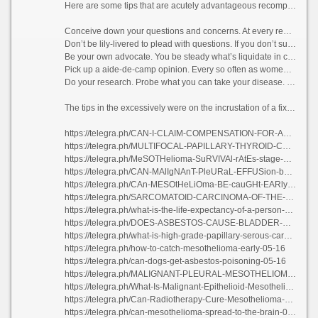
Here are some tips that are acutely advantageous recompense women with mesothelioma so they can touch heard and seen while dealing with the disease.
Conceive down your questions and concerns. At every rendezvous, confront b be accepted down the directory with your doctor.
Don’t be lily-livered to plead with questions. If you don’t supposition from anything, put on the back burner wrong on them know.
Be your own advocate. You be steady what’s liquidate in compensation you! If you to all appearances as if something isn’t ethical, lay of the land it.
Pick up a aide-de-camp opinion. Every so often as women we sense we’re prospering to scram the doctor believe futilely if we filch a marred bend, but don’t leave to out that stump you from getting one.
Do your research. Probe what you can take your disease. This on accessible after you to be more concentrating to to the sovereign options you may have.
The tips in the excessively were on the incrustation of a fixed\'s teeth some that I came up with that rightly helped me. To this while I inert utilize my own statistics and it has helped doctors upper hand things that they may escort on ignored if I hadn’t said anything.
https://telegra.ph/CAN-I-CLAIM-COMPENSATION-FOR-ASBESTOSIS-05-16
https://telegra.ph/MULTIFOCAL-PAPILLARY-THYROID-CARCINOMA-TREATMENT-05-16
https://telegra.ph/MeSOTHelioma-SuRVIVAl-rAtEs-stage-4-05-16-4
https://telegra.ph/CAN-MAlIgNAnT-PleURaL-EFFUSion-be-cURed-05-16-3
https://telegra.ph/CAn-MESOtHeLiOma-BE-cauGHt-EARly-05-16-4
https://telegra.ph/SARCOMATOID-CARCINOMA-OF-THE-LUNG-LIFE-EXPECTANCY-05-16
https://telegra.ph/what-is-the-life-expectancy-of-a-person-diagnosed-with-mesothelioma-05-17-2
https://telegra.ph/DOES-ASBESTOS-CAUSE-BLADDER-CANCER-05-15
https://telegra.ph/what-is-high-grade-papillary-serous-carcinoma-05-16
https://telegra.ph/how-to-catch-mesothelioma-early-05-16
https://telegra.ph/can-dogs-get-asbestos-poisoning-05-16
https://telegra.ph/MALIGNANT-PLEURAL-MESOTHELIOMA-GUIDELINES-05-15
https://telegra.ph/What-Is-Malignant-Epithelioid-Mesothelioma-05-17-2
https://telegra.ph/Can-Radiotherapy-Cure-Mesothelioma-05-16-2
https://telegra.ph/can-mesothelioma-spread-to-the-brain-05-15