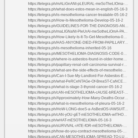
https://telegra.ph/mALiGnANt-pLEURAL-meSoTheLIOma-DeutSCH-05-16-4
https://telegra.ph/what-does-estos-mean-in-english-05-16-3
https://telegra.ph/is-mesothelioma-cancer-treatable-05-16-2
https://telegra.ph/How-Is-Mesothelioma-Develop-05-16-2
https://telegra.ph/GUIDELINES-FOR-THE-DIAGNOSIS-AND-TREATMENT-OF-MALIGNANT-PLEURAL-MESOTHELIOMA-05-16
https://telegra.ph/maLIGNaNt-PleUrAl-meSotheLiOmA-PATHologY-05-16-3
https://telegra.ph/How-Likely-Is-It-To-Get-Mesothelioma-05-17
https://telegra.ph/HAS-ANYONE-DIED-FROM-PAPILLARY-THYROID-CANCER-05-16
https://telegra.ph/is-mesothelioma-inherited-05-16
https://telegra.ph/MESOTHELIOMA-DIAGNOSIS-CODE-05-16-2
https://telegra.ph/where-is-asbestos-found-in-older-homes-05-16
https://telegra.ph/papillary-renal-cell-carcinoma-survival-rate-05-16
https://telegra.ph/what-are-the-side-effects-of-mesothelioma-05-16
https://telegra.ph/Can-I-Sue-My-Landlord-For-Asbestos-Exposure-Uk-05-16-2
https://telegra.ph/what-PeRCeNTAGe-Of-BreaST-CaNCER-IS-Triple-neGAtIVE-05-16-2
https://telegra.ph/what-is-stage-3-thyroid-cancer-05-16-2
https://telegra.ph/cAN-mESOTHELIOMA-cAUSE-bREAST-cANCER-05-17-2
https://telegra.ph/Approximately-How-Many-Deaths-Occur-Each-Year-From-Mesothelioma-05-16
https://telegra.ph/what-is-mesothelioma-of-pleura-05-16-2
https://telegra.ph/HoW-LONG-doeS-a-AsBestOS-lAWSUIT-tAke-05-16-2
https://telegra.ph/cAN-yOU-gET-mESOTHELIOMA-wITHOUT-bEING-eXPOSED-tO-aSBESTOS-05-16
https://telegra.ph/wHAT-mESOTHELIOMA-05-16-3
https://telegra.ph/sURVIVAL-rATE-fOR-mESOTHELIOMA-05-16-2
https://telegra.ph/how-do-you-contract-mesothelioma-05-16-2
https://telegra.ph/CAN-MESOTHELIOMA-SPREAD-TO-LUNGS-05-17-3