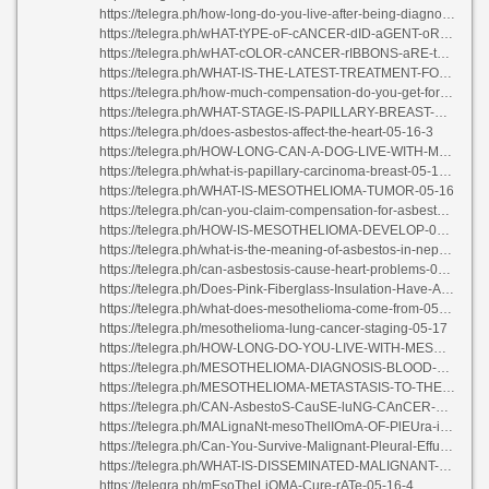
https://telegra.ph/how-long-do-you-live-after-being-diagnosed-with-mesothelioma-05-17-2
https://telegra.ph/wHAT-tYPE-oF-cANCER-dID-aGENT-oRANGE-cAUSE-05-16-3
https://telegra.ph/wHAT-cOLOR-cANCER-rIBBONS-aRE-tHERE-05-16-2
https://telegra.ph/WHAT-IS-THE-LATEST-TREATMENT-FOR-MESOTHELIOMA-05-16
https://telegra.ph/how-much-compensation-do-you-get-for-asbestos-05-16
https://telegra.ph/WHAT-STAGE-IS-PAPILLARY-BREAST-CANCER-05-16
https://telegra.ph/does-asbestos-affect-the-heart-05-16-3
https://telegra.ph/HOW-LONG-CAN-A-DOG-LIVE-WITH-MESOTHELIOMA-05-17-2
https://telegra.ph/what-is-papillary-carcinoma-breast-05-16-2
https://telegra.ph/WHAT-IS-MESOTHELIOMA-TUMOR-05-16
https://telegra.ph/can-you-claim-compensation-for-asbestosis-05-16
https://telegra.ph/HOW-IS-MESOTHELIOMA-DEVELOP-05-15
https://telegra.ph/what-is-the-meaning-of-asbestos-in-nepali-05-16-3
https://telegra.ph/can-asbestosis-cause-heart-problems-05-16
https://telegra.ph/Does-Pink-Fiberglass-Insulation-Have-Asbestos-05-16-2
https://telegra.ph/what-does-mesothelioma-come-from-05-16-3
https://telegra.ph/mesothelioma-lung-cancer-staging-05-17
https://telegra.ph/HOW-LONG-DO-YOU-LIVE-WITH-MESOTHELIOMA-05-17
https://telegra.ph/MESOTHELIOMA-DIAGNOSIS-BLOOD-TEST-05-16
https://telegra.ph/MESOTHELIOMA-METASTASIS-TO-THE-BRAIN-05-16
https://telegra.ph/CAN-AsbestoS-CauSE-luNG-CAnCER-05-16-2
https://telegra.ph/MALignaNt-mesoThelIOmA-OF-PlEUra-iCD-10-05-16-2
https://telegra.ph/Can-You-Survive-Malignant-Pleural-Effusion-05-16-2
https://telegra.ph/WHAT-IS-DISSEMINATED-MALIGNANT-MESOTHELIOMA-05-16-2
https://telegra.ph/mEsoTheLiOMA-Cure-rATe-05-16-4