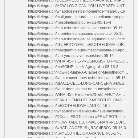
https://telegra.ph/DOES-MESOTHELIOMA-CANCER-SPREAD-05-17
https://telegra.ph/HOW-LONG-CAN-YOU-LIVE-WITH-UNTREATED-MESOTHELIOMA-05-15
https://telegra.ph/what-does-estos-momentos-mean-05-16
https://telegra.ph/malignant-pleural-mesothelioma-symptoms-05-16
https://telegra.ph/mesothelioma-cure-rate-05-16-4
https://telegra.ph/can-asbestos-cause-liver-cancer-05-16
https://telegra.ph/is-peritoneal-carcinomatosis-fatal-05-16
https://telegra.ph/can-asbestos-cause-squamous-cell-carcinoma-05-16
https://telegra.ph/iS-pERITONEAL-mESOTHELIOMA-cURABLE-05-16-3
https://telegra.ph/malignant-pleural-mesothelioma-an-update-on-investigation-diagnosis-and-treatment-05-15
https://telegra.ph/can-you-survive-asbestosis-05-16
https://telegra.ph/WHAT-IS-THE-PROGNOSIS-FOR-MESOTHELIOMA-05-17-2
https://telegra.ph/meSOtHELIomA-Age-groUp-05-16-3
https://telegra.ph/How-To-Make-A-Claim-For-Mesothelioma-05-16
https://telegra.ph/what-cancer-does-asbestos-cause-05-16
https://telegra.ph/SMALL-CELL-LUNG-CANCER-VS-MESOTHELIOMA-05-17-3
https://telegra.ph/what-does-chemo-do-to-mesothelioma-05-16-3
https://telegra.ph/WHAT-IS-THE-LIFE-EXPECTANCY-AFTER-LUNG-CANCER-05-16
https://telegra.ph/CAN-CHEMO-HELP-MESOTHELIOMA-05-16
https://telegra.ph/mESOTHELIOMA-cATS-05-16-2
https://telegra.ph/what-does-it-feel-like-to-have-mesothelioma-05-16-3
https://telegra.ph/DOes-mESOThelIoma-aFFecT-BOTh-lunGS-05-16
https://telegra.ph/HOW-TO-DETECT-MALIGNANT-PLEURAL-EFFUSION-05-16
https://telegra.ph/wHAT-cANCER-iS-gRAY-rIBBON-05-16-3
https://telegra.ph/iS-mESOTHELIOMA-cANCER-05-17-3