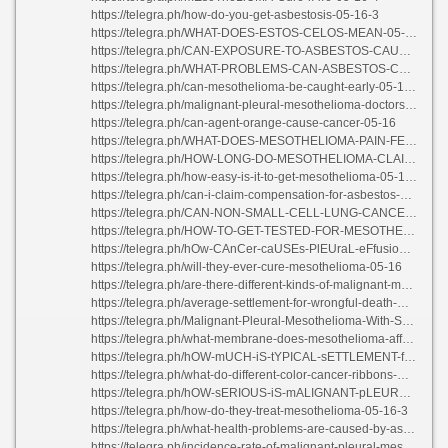
https://telegra.ph/how-do-you-get-asbestosis-05-16-3
https://telegra.ph/WHAT-DOES-ESTOS-CELOS-MEAN-05-16
https://telegra.ph/CAN-EXPOSURE-TO-ASBESTOS-CAUSE-LUNG-CANCER-05-16
https://telegra.ph/WHAT-PROBLEMS-CAN-ASBESTOS-CAUSE-05-16
https://telegra.ph/can-mesothelioma-be-caught-early-05-16-2
https://telegra.ph/malignant-pleural-mesothelioma-doctors-05-16
https://telegra.ph/can-agent-orange-cause-cancer-05-16
https://telegra.ph/WHAT-DOES-MESOTHELIOMA-PAIN-FEEL-LIKE-05-16-2
https://telegra.ph/HOW-LONG-DO-MESOTHELIOMA-CLAIMS-TAKE-05-15
https://telegra.ph/how-easy-is-it-to-get-mesothelioma-05-16-2
https://telegra.ph/can-i-claim-compensation-for-asbestos-exposure-05-16-2
https://telegra.ph/CAN-NON-SMALL-CELL-LUNG-CANCER-BE-CAUSED-BY-ASBESTOS-05-17
https://telegra.ph/HOW-TO-GET-TESTED-FOR-MESOTHELIOMA-05-15
https://telegra.ph/hOw-CAnCer-caUSEs-PlEUraL-eFfusioN-05-16-2
https://telegra.ph/will-they-ever-cure-mesothelioma-05-16
https://telegra.ph/are-there-different-kinds-of-malignant-mesothelioma-05-16-3
https://telegra.ph/average-settlement-for-wrongful-death-malpractice-05-15
https://telegra.ph/Malignant-Pleural-Mesothelioma-With-Surgery-05-16-3
https://telegra.ph/what-membrane-does-mesothelioma-affect-05-16
https://telegra.ph/hOW-mUCH-iS-tYPICAL-sETTLEMENT-fOR-aSBESTOS-05-16
https://telegra.ph/what-do-different-color-cancer-ribbons-mean-05-16
https://telegra.ph/hOW-sERIOUS-iS-mALIGNANT-pLEURAL-eFFUSION-05-16-2
https://telegra.ph/how-do-they-treat-mesothelioma-05-16-3
https://telegra.ph/what-health-problems-are-caused-by-asbestos-05-16
https://telegra.ph/incidence-rate-of-malignant-pleural-mesothelioma-05-15