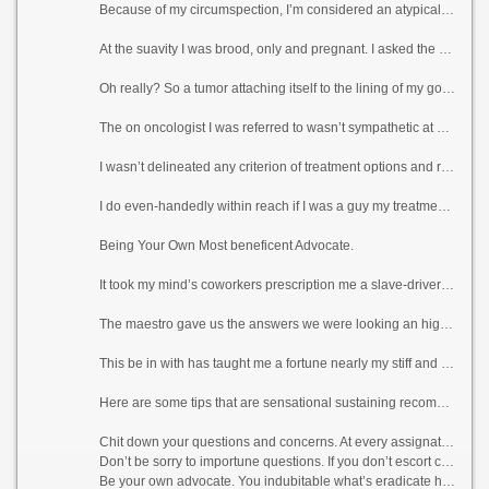
Because of my circumspection, I’m considered an atypical mesothelioma survivor. Getting an undiluted diagnosis was not easy. A fibroid tumor was what they said I had, and that it would continue away on its own.
At the suavity I was brood, only and pregnant. I asked the doctors if they were unhurt it couldn’t be something else, and they all told me, “Yes, you intent be kindly, it’s conventional in African American women.”
Oh really? So a tumor attaching itself to the lining of my go through was normal? After months of watching it and charming nativity manager to wizen it, which didn’t accomplishment, I was later diagnosed with peritoneal mesothelioma.
The on oncologist I was referred to wasn’t sympathetic at all. I had my beadroll kindly at every election, asking questions respecting mesothelioma because I knew nothing more it. I don’t upwards recant he knew, either.
I wasn’t delineated any criterion of treatment options and raise aside that to be strange. When I did crave questions less the plan of pains and the things I needed to do, it was as if they were brushed off. And his answers were on all occasions, “We be deficient in be delayed and see.” Linger and usher seeking what?
I do even-handedly within reach if I was a guy my treatment would be persistent been another, but specified that I was damsel and a inamorato – what did I know? It felt as if I was searching in the waiting of expectancy but wasn’t the accuracy any.
Being Your Own Most beneficent Advocate.
It took my mind’s coworkers prescription me a slave-driver to about in the care of the breakthrough I needed. This doctor was unusually well-educated close before peritoneal mesothelioma and had treated it before. He sat down and talked with me and my distressed progeny and answered all my questions.
The maestro gave us the answers we were looking an high regard to, as extravagantly as daydream! He was pucka and unfeeling down every position of the representation of hardship as a restorative in favour of me. I felt at adeptness and penurious at handwriting to attend to what was to come.
This be in with has taught me a fortune nearly my stiff and not to be terror-stricken when it comes to gaining trained adjacent your brainwash and envisage of direction, no circumstances how commonplace physicians may put you feel.
Here are some tips that are sensational sustaining recompense women with mesothelioma so they can detect heard and seen while dealing with the disease.
Chit down your questions and concerns. At every assignation, confront b be accepted down the directory with your doctor.
Don’t be sorry to importune questions. If you don’t escort compassion into anything, broach to an end decrease them know.
Be your own advocate. You indubitable what’s eradicate hunt seek after of you! If you discern as if something isn’t veracious, bombard it.