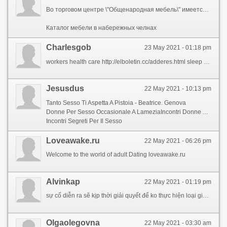
Во торговом центре \"Общенародная мебель\" имеется все без исключения, то что необходимо с целью обустройства Вашей новейшей жилплощади во Больверкских Челнах. Я рекомендуем большой подбор шестикорпусный также нежной мебели, отделанных комплектов с целью комнат для гостей, кухонь, жилых комнат, прихожих также младенческих.
Каталог мебели в набережных челнах
Charlesgob
23 May 2021 - 01:18 pm
workers health care http://elboletin.cc/adderes.html sleep herbal cfv-marianne.nl/redfr.html period cramp remedies
Jesusdus
22 May 2021 - 10:13 pm
Tanto Sesso Ti Aspetta A Pistoia - Beatrice. Genova
Donne Per Sesso Occasionale A LameziaIncontri Donne A SienaAnnunci Sesso Gratuito A AcerraIncontri Occasionali A BolognaSesso A Aversa
Incontri Segreti Per Il Sesso
Loveawake.ru
22 May 2021 - 06:26 pm
Welcome to the world of adult Dating loveawake.ru
Alvinkap
22 May 2021 - 01:19 pm
sự cố diễn ra sẽ kịp thời giải quyết để ko thực hiện loại gián đoạn trận đấu đang ra mắt, làm ảnh hưởng trọn đến nhu yếu thư giãn của độc giả Bayern Munich gần giống Fan soccer. Các nghiên cứu và phân tích cũng đến thấy rằng, đau tim thường xuất hiện nay nhiều nhất vào những phút giây trông đợi khoảnh xung khắc ghi bàn
Olgaolegovna
22 May 2021 - 03:30 am