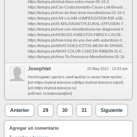
https://telegra.ph/what-does-estos-mean-05-16-3
https://telegra.ph/Can-Costochondritis-Cause-Left-Breast-Pain-05-16-2
https://telegra.ph/how-do-they-treat-mesothelioma-05-16-3
https://telegra.ph/cAN-i-cLAIM-cOMPENSATION-fOR-aSBESTOS-eXPOSURE-05-16-2
https://telegra.ph/IS-MALIGNANT-PLEURAL-EFFUSION-TERMINAL-05-16
https://telegra.ph/how-can-mesothelioma-be-diagnosed-05-16
https://telegra.ph/HOW-DO-ASBESTOS-FIBRES-CAUSE-MESOTHELIOMA-05-16
https://telegra.ph/how-long-do-you-live-with-asbestosis-05-16-2
https://telegra.ph/WHAT-DOES-ESTOS-MEAN-IN-SPANISH-05-16
https://telegra.ph/WHAT-COLOR-CANCER-RIBBON-IS-GOLD-05-16-2
https://telegra.ph/How-To-Pronounce-Mesothelioma-05-16
Josephlet
20 May 2021 - 12:03 am
Необходимо сделать свой выбор со качеством пробегаемого контента. Нежели более решение, этим более конкретизация рисунки. Имеется 4 эталона
[url=https://vybrat-televizor.ru]https://vybrat-televizor.ru[/url]
[url=https://vybrat-televizor.ru]
рейтинг телевизоров[/url]
Anterior
29
30
31
Siguiente
Agregar un comentario