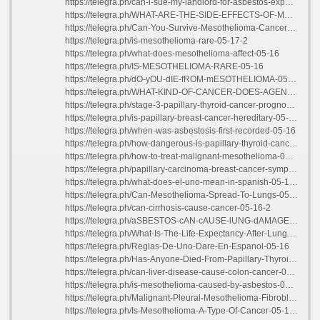
https://telegra.ph/can-i-sue-my-landlord-for-asbestos-exposure-uk-05-16-2
https://telegra.ph/WHAT-ARE-THE-SIDE-EFFECTS-OF-MESOTHELIOMA-05-16
https://telegra.ph/Can-You-Survive-Mesothelioma-Cancer-05-16-2
https://telegra.ph/is-mesothelioma-rare-05-17-2
https://telegra.ph/what-does-mesothelioma-affect-05-16
https://telegra.ph/IS-MESOTHELIOMA-RARE-05-16
https://telegra.ph/dO-yOU-dIE-fROM-mESOTHELIOMA-05-16
https://telegra.ph/WHAT-KIND-OF-CANCER-DOES-AGENT-ORANGE-CAUSE-05-16-2
https://telegra.ph/stage-3-papillary-thyroid-cancer-prognosis-05-16
https://telegra.ph/is-papillary-breast-cancer-hereditary-05-16-3
https://telegra.ph/when-was-asbestosis-first-recorded-05-16
https://telegra.ph/how-dangerous-is-papillary-thyroid-cancer-05-15
https://telegra.ph/how-to-treat-malignant-mesothelioma-05-17
https://telegra.ph/papillary-carcinoma-breast-cancer-symptoms-05-16-4
https://telegra.ph/what-does-el-uno-mean-in-spanish-05-16-2
https://telegra.ph/Can-Mesothelioma-Spread-To-Lungs-05-16
https://telegra.ph/can-cirrhosis-cause-cancer-05-16-2
https://telegra.ph/aSBESTOS-cAN-cAUSE-lUNG-dAMAGE-aND-cANCER-bRAINLY-05-16-2
https://telegra.ph/What-Is-The-Life-Expectancy-After-Lung-Cancer-05-16-2
https://telegra.ph/Reglas-De-Uno-Dare-En-Espanol-05-16
https://telegra.ph/Has-Anyone-Died-From-Papillary-Thyroid-Cancer-05-16-2
https://telegra.ph/can-liver-disease-cause-colon-cancer-05-16-2
https://telegra.ph/is-mesothelioma-caused-by-asbestos-05-16
https://telegra.ph/Malignant-Pleural-Mesothelioma-Fibroblast-Activation-Protein-05-16
https://telegra.ph/Is-Mesothelioma-A-Type-Of-Cancer-05-17-2