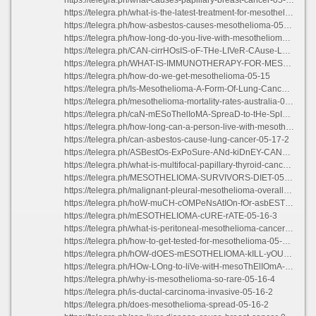
https://telegra.ph/what-is-the-latest-treatment-for-mesothelioma-05-16
https://telegra.ph/how-asbestos-causes-mesothelioma-05-16-4
https://telegra.ph/how-long-do-you-live-with-mesothelioma-05-16
https://telegra.ph/CAN-cirrHOsIS-oF-THe-LIVeR-CAuse-LUnG-PROBLEMS-05-16-2
https://telegra.ph/WHAT-IS-IMMUNOTHERAPY-FOR-MESOTHELIOMA-05-16-2
https://telegra.ph/how-do-we-get-mesothelioma-05-15
https://telegra.ph/Is-Mesothelioma-A-Form-Of-Lung-Cancer-05-16
https://telegra.ph/mesothelioma-mortality-rates-australia-05-16-4
https://telegra.ph/caN-mESoThelIoMA-SpreaD-to-tHe-SpINe-05-16-3
https://telegra.ph/how-long-can-a-person-live-with-mesothelioma-05-17
https://telegra.ph/can-asbestos-cause-lung-cancer-05-17-2
https://telegra.ph/ASBestOs-ExPoSure-ANd-kiDnEY-CANceR-05-16-3
https://telegra.ph/what-is-multifocal-papillary-thyroid-cancer-05-16-3
https://telegra.ph/MESOTHELIOMA-SURVIVORS-DIET-05-16-2
https://telegra.ph/malignant-pleural-mesothelioma-overall-survival-05-16-2
https://telegra.ph/hoW-muCH-cOMPeNsAtIOn-fOr-asbESTOSIs-05-16-3
https://telegra.ph/mESOTHELIOMA-cURE-rATE-05-16-3
https://telegra.ph/what-is-peritoneal-mesothelioma-cancer-05-16-2
https://telegra.ph/how-to-get-tested-for-mesothelioma-05-16-2
https://telegra.ph/hOW-dOES-mESOTHELIOMA-kILL-yOU-05-16-2
https://telegra.ph/HOw-LOng-to-liVe-witH-mesoThElIOmA-05-16-3
https://telegra.ph/why-is-mesothelioma-so-rare-05-16-4
https://telegra.ph/is-ductal-carcinoma-invasive-05-16-2
https://telegra.ph/does-mesothelioma-spread-05-16-2