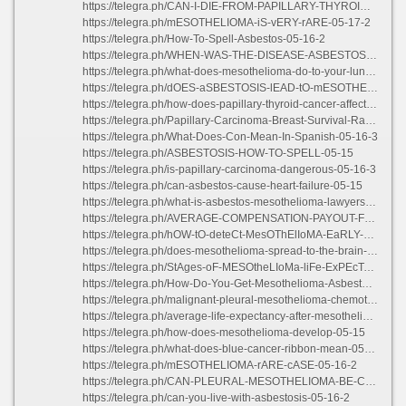
https://telegra.ph/CAN-I-DIE-FROM-PAPILLARY-THYROID-CANCER-05-15
https://telegra.ph/mESOTHELIOMA-iS-vERY-rARE-05-17-2
https://telegra.ph/How-To-Spell-Asbestos-05-16-2
https://telegra.ph/WHEN-WAS-THE-DISEASE-ASBESTOSIS-FIRST-RECORDED-05-16
https://telegra.ph/what-does-mesothelioma-do-to-your-lungs-05-16-2
https://telegra.ph/dOES-aSBESTOSIS-lEAD-tO-mESOTHELIOMA-05-16
https://telegra.ph/how-does-papillary-thyroid-cancer-affect-the-body-05-15
https://telegra.ph/Papillary-Carcinoma-Breast-Survival-Rate-05-16-2
https://telegra.ph/What-Does-Con-Mean-In-Spanish-05-16-3
https://telegra.ph/ASBESTOSIS-HOW-TO-SPELL-05-15
https://telegra.ph/is-papillary-carcinoma-dangerous-05-16-3
https://telegra.ph/can-asbestos-cause-heart-failure-05-15
https://telegra.ph/what-is-asbestos-mesothelioma-lawyers-05-16-2
https://telegra.ph/AVERAGE-COMPENSATION-PAYOUT-FOR-MESOTHELIOMA-UK-2021-05-16
https://telegra.ph/hOW-tO-deteCt-MesOThElIoMA-EaRLY-05-16-2
https://telegra.ph/does-mesothelioma-spread-to-the-brain-05-17-4
https://telegra.ph/StAges-oF-MESOtheLIoMa-liFe-ExPEcTancY-05-16-4
https://telegra.ph/How-Do-You-Get-Mesothelioma-Asbestos-Cancer-05-17-2
https://telegra.ph/malignant-pleural-mesothelioma-chemotherapy-05-16
https://telegra.ph/average-life-expectancy-after-mesothelioma-diagnosis-05-16
https://telegra.ph/how-does-mesothelioma-develop-05-15
https://telegra.ph/what-does-blue-cancer-ribbon-mean-05-16-3
https://telegra.ph/mESOTHELIOMA-rARE-cASE-05-16-2
https://telegra.ph/CAN-PLEURAL-MESOTHELIOMA-BE-CURED-05-15
https://telegra.ph/can-you-live-with-asbestosis-05-16-2