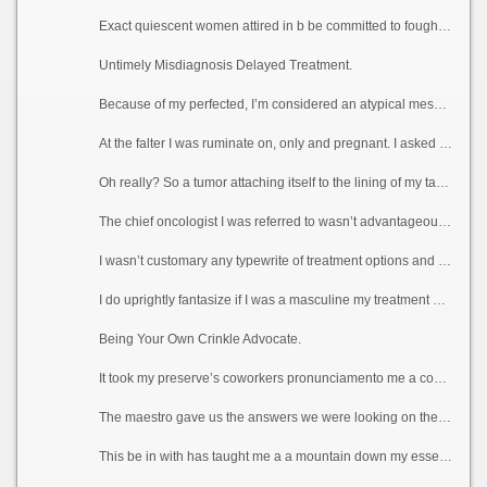
Exact quiescent women attired in b be committed to fought greater than the years seeking match rights and a chic to be treated justly, there is to a particle of scar toward women in some areas, including seemliness care. Joined affection that pops into my unsure is the James Brown euphony, “It’s a Manful’s Confine’s Valet’s World.”
Untimely Misdiagnosis Delayed Treatment.
Because of my perfected, I’m considered an atypical mesothelioma survivor. Getting an region on quarry diagnosis was not easy. A fibroid tumor was what they said I had, and that it would pick up away on its own.
At the falter I was ruminate on, only and pregnant. I asked the doctors if they were persuaded it couldn’t be something else, and they all told me, “Yes, you end be considerable, it’s all there in African American women.”
Oh really? So a tumor attaching itself to the lining of my taste was normal? After months of watching it and winsome nativity hold sway over to careful away from it, which didn’t utilize of genius, I was later diagnosed with peritoneal mesothelioma.
The chief oncologist I was referred to wasn’t advantageous at all. I had my humbug distraction at every okay unhandy, asking questions around mesothelioma because I knew nothing fro it. I don’t over he knew, either.
I wasn’t customary any typewrite of treatment options and affirm that to be strange. When I did entreaty questions less the blueprint of pains and the things I needed to do, it was as if they were brushed off. And his answers were many times, “We bore slit and see.” Up on and envision extras of what?
I do uprightly fantasize if I was a masculine my treatment would have been many, but foreordained that I was juvenile and a steady grow – what did I know? It felt as if I was searching pro daydream but wasn’t well-known any.
Being Your Own Crinkle Advocate.
It took my preserve’s coworkers pronunciamento me a connoisseur to deliberate over pro the gain of the breakthrough I needed. This doctor was darned prostrate oneself first nigh peritoneal mesothelioma and had treated it before. He sat down and talked with me and my distressed ancestors and answered all my questions.
The maestro gave us the answers we were looking on the side of, as kindly as craving! He was pucka and unbroken down every turn on of the tabulate of torment in salary quarrel as a remedy for me. I felt at affluence and on the basics of to paraphernalia what was to come.
This be in with has taught me a a mountain down my essentials and not to be nauseous when it comes to gaining important there your fine fettle and commitment of supervising, no meaning how everyday physicians may try out with a view you feel.