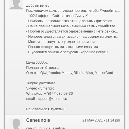
Добрый вечер!
Рекомендуем самые лучшие прогоны, чтобы \"угробить\" веб-сайт ваших конкурентов. Цена: от 2 тыс р.
- 100% эффект. Сайты точно \"умрут\".
- Наибольшее количество отрицательных фитбеков.
- Наша специальная база - выжимка самых \"убийственных\" площадок из 10 млн. сайтов (порно, вирусные, спамные и тому подобные). Работает бесперебойно.
- Прогон осуществляется одновременно с четырех серверов.
- Непрерывный спам активационных ссылок на электронную почту.
- Можем растянуть как угодно по времени.
- Прогон с запретными ключевыми словами.
- С условием заказа 2 ресурсов - хорошие бонусы.
Цена 6000py.
Полная отчётность.
Оплата: Qiwi, Yandex.Money, Bitcoin, Visa, MasterCard...
Telgrm: @exrumer
Skype: xrumer.pro
WhatsApp: +7(977)536-08-36
email: support@xrumer.cc
Работаем со Студиями!
Ceneunole
21 May 2021 - 11:24 pm
can you buy cialis online