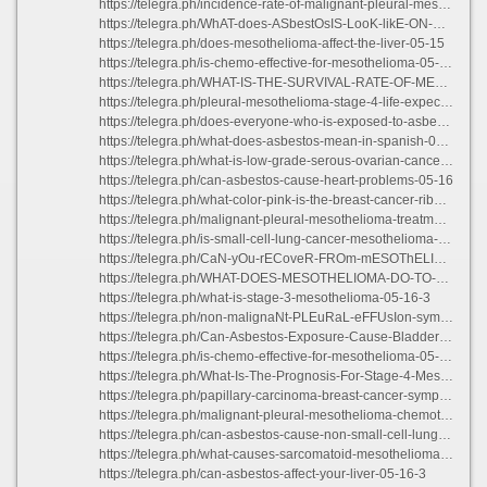
https://telegra.ph/incidence-rate-of-malignant-pleural-mesothelioma-05-16-2
https://telegra.ph/WhAT-does-ASbestOsIS-LooK-likE-ON-A-CT-ScAn-05-16-4
https://telegra.ph/does-mesothelioma-affect-the-liver-05-15
https://telegra.ph/is-chemo-effective-for-mesothelioma-05-16-2
https://telegra.ph/WHAT-IS-THE-SURVIVAL-RATE-OF-MESOTHELIOMA-STAGE-3-05-16
https://telegra.ph/pleural-mesothelioma-stage-4-life-expectancy-05-17
https://telegra.ph/does-everyone-who-is-exposed-to-asbestos-get-mesothelioma-05-16
https://telegra.ph/what-does-asbestos-mean-in-spanish-05-16-2
https://telegra.ph/what-is-low-grade-serous-ovarian-cancer-05-16
https://telegra.ph/can-asbestos-cause-heart-problems-05-16
https://telegra.ph/what-color-pink-is-the-breast-cancer-ribbon-05-16-3
https://telegra.ph/malignant-pleural-mesothelioma-treatments-05-16
https://telegra.ph/is-small-cell-lung-cancer-mesothelioma-05-17-2
https://telegra.ph/CaN-yOu-rECoveR-FROm-mESOThELIOMa-05-16-3
https://telegra.ph/WHAT-DOES-MESOTHELIOMA-DO-TO-THE-LUNGS-05-17
https://telegra.ph/what-is-stage-3-mesothelioma-05-16-3
https://telegra.ph/non-malignaNt-PLEuRaL-eFFUsIon-sympTOMS-05-16-3
https://telegra.ph/Can-Asbestos-Exposure-Cause-Bladder-Cancer-05-16
https://telegra.ph/is-chemo-effective-for-mesothelioma-05-16-2
https://telegra.ph/What-Is-The-Prognosis-For-Stage-4-Mesothelioma-05-17
https://telegra.ph/papillary-carcinoma-breast-cancer-symptoms-05-16-3
https://telegra.ph/malignant-pleural-mesothelioma-chemotherapy-05-16-3
https://telegra.ph/can-asbestos-cause-non-small-cell-lung-cancer-05-17
https://telegra.ph/what-causes-sarcomatoid-mesothelioma-05-16
https://telegra.ph/can-asbestos-affect-your-liver-05-16-3