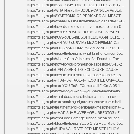
https://telegra.ph/SARCOMATOID-RENAL-CELL-CARCINOMA-RADIOLOGY-05-16
https://telegra.ph/WHAT-heaLTh-ISSUEs-CAN-bE-cAuSEd-by-asBESTos-EXpOsURE-05-16-2
https://telegra.ph/SYMPTOMS-OF-PERICARDIAL-MESOTHELIOMA-05-16
https://telegra.ph/where-is-asbestos-mined-in-canada-05-16
https://telegra.ph/how-do-i-know-if-i-have-mesothelioma-05-16
https://telegra.ph/cAN-eXPOSURE-tO-aSBESTOS-cAUSE-lUNG-cANCER-05-16-2
https://telegra.ph/hOW-dOES-mESOTHELIOMA-pROGRESS-05-16-3
https://telegra.ph/cAN-YoU-sURVIVe-MeSOtHElIoMA-CancEr-05-16-3
https://telegra.ph/dOES-sARCOMA-mEAN-cANCER-05-16-2
https://telegra.ph/mesothelioma-is-what-kind-of-cancer-05-16
https://telegra.ph/Where-Can-Asbestos-Be-Found-In-The-Environment-05-16-3
https://telegra.ph/how-to-you-pronounce-asbestos-05-16-2
https://telegra.ph/CAN-ASBESTOS-EXPOSURE-CAUSE-HEART-FAILURE-05-15
https://telegra.ph/how-to-tell-if-you-have-asbestosis-05-16
https://telegra.ph/wHAT-iS-sTAGE-4-mESOTHELIOMA-cANCER-05-17
https://telegra.ph/can-YOU-TeSt-FOr-mesotHElIOmA-05-16-4
https://telegra.ph/how-do-you-know-you-have-mesothelioma-05-16-3
https://telegra.ph/what-does-mesothelioma-mean-in-greek-05-16
https://telegra.ph/can-smoking-cigarettes-cause-mesothelioma-05-15
https://telegra.ph/treatments-for-peritoneal-mesothelioma-05-16
https://telegra.ph/wHAT-iS-tHE-aVERAGE-aSBESTOS-sETTLEMENT-05-16-4
https://telegra.ph/what-does-orange-ribbon-mean-for-cancer-05-16-2
https://telegra.ph/Mesothelioma-Stage-1-Survival-Rate-05-16-3
https://telegra.ph/SURVIVAL-RATE-FOR-MESOTHELIOMA-STAGE-4-05-16