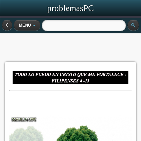
problemasPC
MENU
TODO LO PUEDO EN CRISTO QUE ME FORTALECE -
FILIPENSES 4 -13